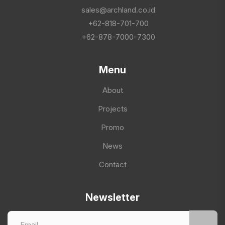
sales@archland.co.id
+62-818-701-700
+62-878-7000-7300
Menu
About
Projects
Promo
News
Contact
Newsletter