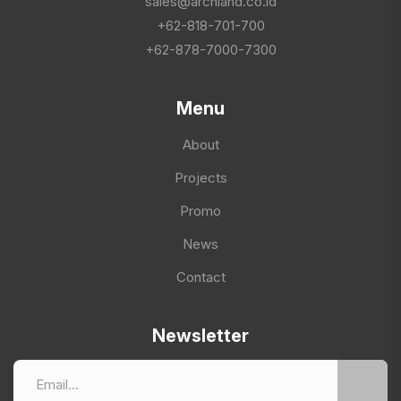
sales@archland.co.id
+62-818-701-700
+62-878-7000-7300
Menu
About
Projects
Promo
News
Contact
Newsletter