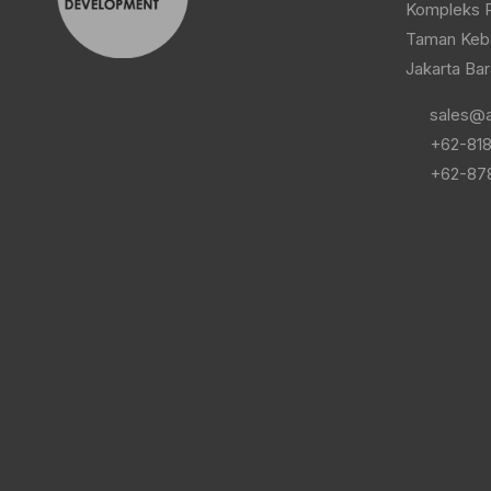
Kompleks P
Taman Kebo
Jakarta Bar
sales@a
+62-818
+62-87